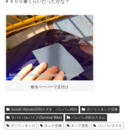
＃４００番くらいだったかな？
耐水ペーパーで足付け
Suzuki Vanvan200(スズキ バンバン200)
ガソリンタンク交換
サバイバルバイク(Survival Bike)
バンバン200カスタム
ガソリンタンク
タンク交換
タンク塗装
バンバン２００