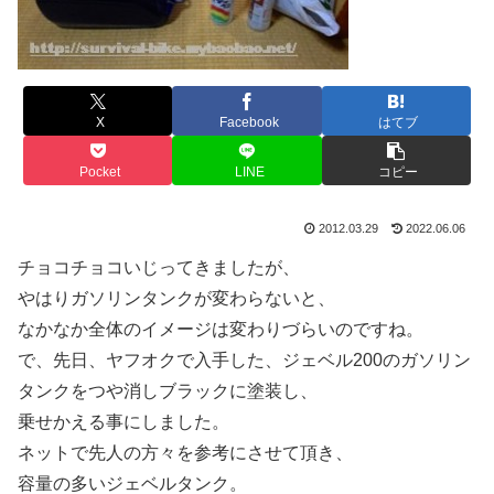
X
Facebook
はてブ
Pocket
LINE
コピー
2012.03.29
2022.06.06
チョコチョコいじってきましたが、
やはりガソリンタンクが変わらないと、
なかなか全体のイメージは変わりづらいのですね。
で、先日、ヤフオクで入手した、ジェベル200のガソリン
タンクをつや消しブラックに塗装し、
乗せかえる事にしました。
ネットで先人の方々を参考にさせて頂き、
容量の多いジェベルタンク。