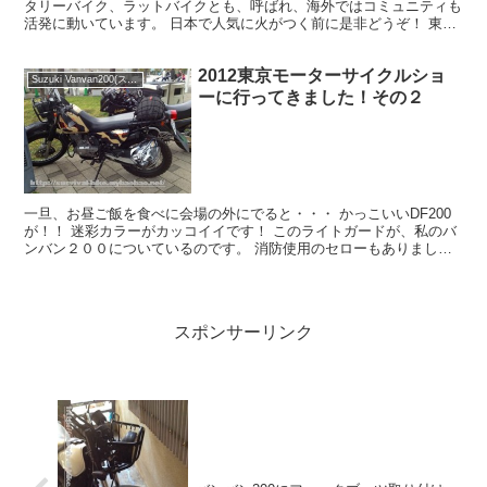
タリーバイク、ラットバイクとも、呼ばれ、海外ではコミュニティも
活発に動いています。 日本で人気に火がつく前に是非どうぞ！ 東京
都北区王子駅徒歩10分からの出品です。 走行...
2012東京モーターサイクルショ
Suzuki Vanvan200(スズキ バンバン200)
ーに行ってきました！その２
一旦、お昼ご飯を食べに会場の外にでると・・・ かっこいいDF200
が！！ 迷彩カラーがカッコイイです！ このライトガードが、私のバ
ンバン２００についているのです。 消防使用のセローもありまし
た。 未来のバイクも さらに、お目当てのパーツ市場...
スポンサーリンク