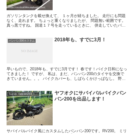
ガソリンタンクを載せ換えて、 １ヶ月が経ちました。 走行にも問題
なく、走れます。 ちょっと重くなりましたが、 問題無い範囲です。
真っ黒ですね。 国道１７号を走っているときに、 併走していたバイ
クのオジサン（始めて、そこで会った方）に、 「...
2018年も、すでに3月！
バンバン200カスタム
早いもので、2018年も、すでに3月です！ 春です！バイク日和になっ
てきました！ ですが、 私は、まだ、バンバン200のタイヤを交換で
きていません。。。 バイクカバーも、しばらくかけっぱなし。 野良
猫ちゃんが、たまに隠れてます。 さらに、家...
ヤフオクにサバイバルバイクバン
Suzuki Vanvan200(スズキ バンバン200)
バン200を出品します！
サバイバルバイク風にカスタムしたバンバン200です。RV200。 ミリ