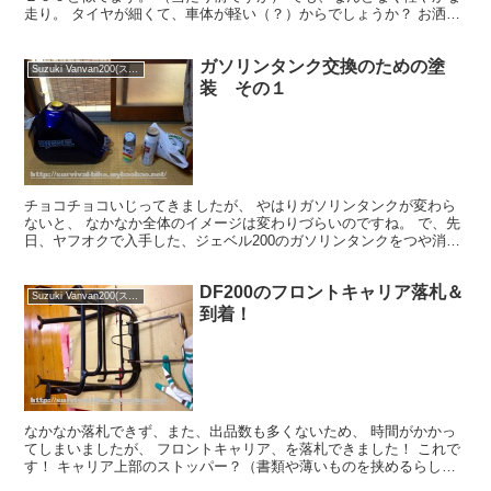
走り。 タイヤが細くて、車体が軽い（？）からでしょうか？ お洒落
な若い方が乗ってました。
ガソリンタンク交換のための塗
Suzuki Vanvan200(スズキ バンバン200)
装 その１
チョコチョコいじってきましたが、 やはりガソリンタンクが変わら
ないと、 なかなか全体のイメージは変わりづらいのですね。 で、先
日、ヤフオクで入手した、ジェベル200のガソリンタンクをつや消し
ブラックに塗装し、 乗せかえる事にしました。 ネッ...
DF200のフロントキャリア落札＆
Suzuki Vanvan200(スズキ バンバン200)
到着！
なかなか落札できず、また、出品数も多くないため、 時間がかかっ
てしまいましたが、 フロントキャリア、を落札できました！ これで
す！ キャリア上部のストッパー？（書類や薄いものを挟めるらしい
です）がサビてますし、 黒いキャリアバー自体も、とこ...