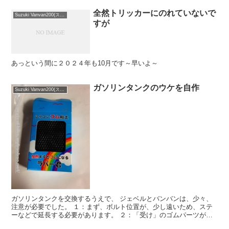
全然トリッカーにのれていないで
Suzuki Vanvan200(スズキ バンバン200)
すが
あっという間に２０２４年も10月です～早いよ～
ガソリンタンクのウケを自作
Suzuki Vanvan200(スズキ バンバン200)
ガソリンタンクを交換するうえで、 ジェベルとバンバンは、少々、
注意が必要でした。 １：まず、ボルト位置が、少し遠いため、ステ
ーなどで延長する必要があります。 ２：「受け」のゴムパーツが、
小さいため、隙間があきます。そのため、交換の必要があり...