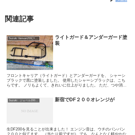
関連記事
ライトガード＆アンダーガード塗
Suzuki Vanvan200(スズキ バンバン200)
装
フロントキャリア（ライトガード）とアンダーガードを、 シャーシ
ブラックで黒に塗装しました。 使用したシャーシブラックは、こち
らです。 ノリもよくて、きれいに仕上がりました。 ただ、つや消し
ではないので、いずれ、つや消しクリアを吹く予定です。
新宿でDF２００オレンジが
Suzuki ジェベル200/ＤＦ200
生DF200を見ることが出来ました！ エンジン音は、ウチのバンバン
２００と似てます。 （当たり前ですが） でも、なんとなく軽やかな